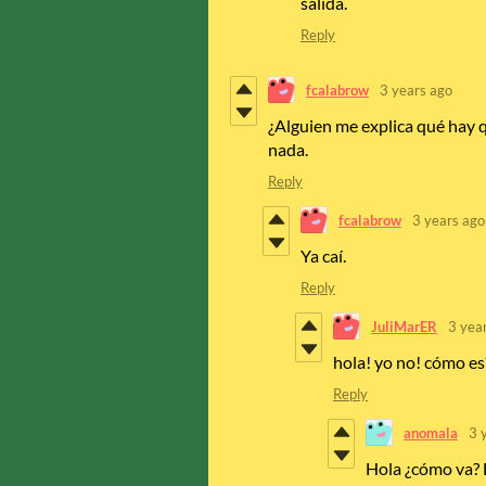
salida.
Reply
fcalabrow
3 years ago
¿Alguien me explica qué hay q
nada.
Reply
fcalabrow
3 years ago
Ya caí.
Reply
JuliMarER
3 yea
hola! yo no! cómo es
Reply
anomala
3 
Hola ¿cómo va? Fi