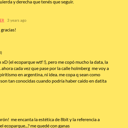
uierda y derecha que tenés que seguir.
rER
3 years ago
 gracias!
3)
 xD (el ecoparque wtf !), pero me copó mucho la data, la
t. ahora cada vez que pase por la calle holmberg me voy a
espiritismo en argentina, ni idea. me copa q sean como
 son tan conocidas cuando podría haber caido en datita
rón! me encanta la estética de 8bit y la referencia a
l ecoparque...? me quedé con ganas