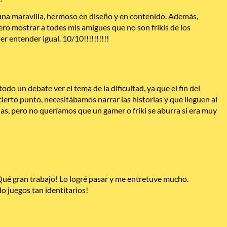
 una maravilla, hermoso en diseño y en contenido. Además,
uiero mostrar a todes mis amigues que no son frikis de los
r entender igual. 10/10!!!!!!!!!!
odo un debate ver el tema de la dificultad, ya que el fin del
cierto punto, necesitábamos narrar las historias y que lleguen al
, pero no queríamos que un gamer o friki se aburra si era muy
 Qué gran trabajo! Lo logré pasar y me entretuve mucho.
o juegos tan identitarios!