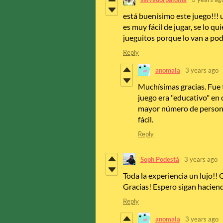
está buenísimo este juego!!!
es muy fácil de jugar, se lo q
jueguitos porque lo van a pode
Reply
anomala
3 years ago
Muchísimas gracias. Fue t
juego era "educativo" en 
mayor número de personas
fácil.
Reply
Soph Podestá
3 years ago
Toda la experiencia un lujo!!
Gracias! Espero sigan haciend
Reply
anomala
3 years ago