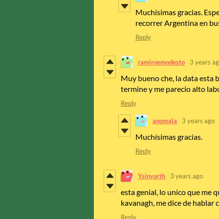
Muchísimas gracias. Esp
recorrer Argentina en bu
Reply
ramiroemodesto
3 years a
Muy bueno che, la data esta b
termine y me parecio alto labu
Reply
anomala
3 years ago
Muchísimas gracias.
Reply
Ysinyarth
3 years ago
esta genial, lo unico que me 
kavanagh, me dice de hablar 
Reply