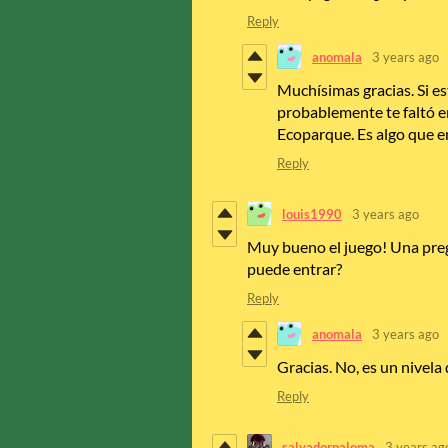
Reply
anomala
3 years ago
Muchísimas gracias. Si e
probablemente te faltó e
Ecoparque. Es algo que e
Reply
louis1990
3 years ago
Muy bueno el juego! Una pregu
puede entrar?
Reply
anomala
3 years ago
Gracias. No, es un nivela
Reply
salvadorpaloma
3 years ag