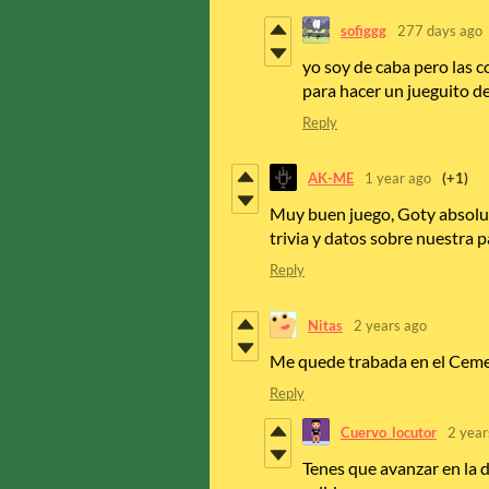
sofiggg
277 days ago
yo soy de caba pero las co
para hacer un jueguito de
Reply
AK-ME
1 year ago
(+1)
Muy buen juego, Goty absolut
trivia y datos sobre nuestra pa
Reply
Nitas
2 years ago
Me quede trabada en el Ceme
Reply
Cuervo_locutor
2 year
Tenes que avanzar en la d