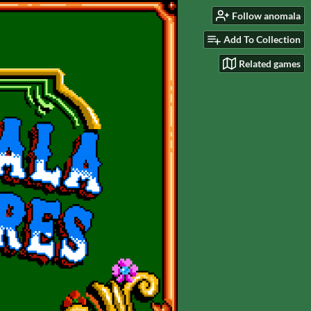
Follow anomala
Add To Collection
Related games