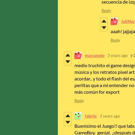
secuencia de izq
Reply
JuliMa
aaah! jajjaja
Reply
macramole
3 years ago
(-
medio truchito el game design
música y los retratos pixel ar
acordar.. y todo el flash del 
perlitas que a mi entender no
más común for export
Reply
fabrile
3 years ago
Buenisimo el Juego!! que labu
GameBoy. genial. ¿después de