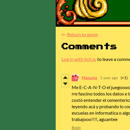
←
Return to game
Comments
Log in with itch.io
to leave a comm
Manucha
1 year ago
(+1)
Me E-C-A-N-T-O el juegoooooo!
rre fascino todos los datos e 
costó entender el cementerio 
leyendo acá y probando lo con
escuelas en informatica o algo
trabajooo!!!!, aguantee
Reply